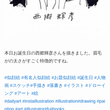
本日お誕生日の西郷輝彦さんを描きました。眉毛
がの太さがすごく特徴的ですね。
#似顔絵
#有名人似顔絵
#お題似顔絵
#誕生日
#人物
画
#スケッチ
#手描き
#落書き
#イラスト
#ドローイ
ング
#アート
#絵
#dailyart
#instaillustration
#illustration
#drawing
#pai
nting
#art
#illustrator
#fujibooks