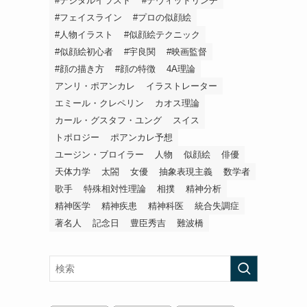
#デジタルイラスト
#デヴィッドリンチ
#フェイスライン
#プロの似顔絵
#人物イラスト
#似顔絵テクニック
#似顔絵初心者
#宇良関
#映画監督
#顔の描き方
#顔の特徴
4A理論
アンリ・ポアンカレ
イラストレーター
エミール・クレペリン
カオス理論
カール・グスタフ・ユング
スイス
トポロジー
ポアンカレ予想
ユージン・ブロイラー
人物
似顔絵
俳優
天体力学
太閤
女優
抽象表現主義
数学者
歌手
特殊相対性理論
相撲
精神分析
精神医学
精神疾患
精神科医
統合失調症
著名人
記念日
豊臣秀吉
難波橋