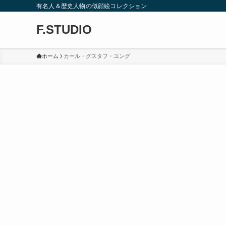
有名人＆歴史人物の似顔絵コレクション
F.STUDIO
ホーム
カール・グスタフ・ユング