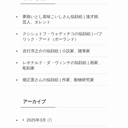
夢路いとし喜味こいしさん似顔絵 | 漫才師、
芸人、タレント
クシシュトフ・ウォディチコの似顔絵 | パブ
リック・アート（ポーランド）
吉行淳之介の似顔絵 | 小説家、随筆家
レオナルド・ダ・ヴィンチの似顔絵 | 画家、
彫刻家
畑正憲さんの似顔絵 | 作家、動物研究家
アーカイブ
2025年3月
(7)