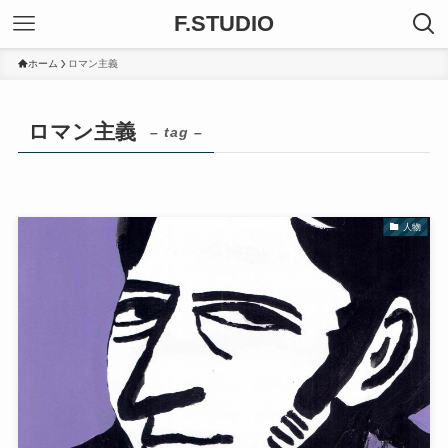
F.STUDIO
ホーム
ロマン主義
ロマン主義
– tag –
人物