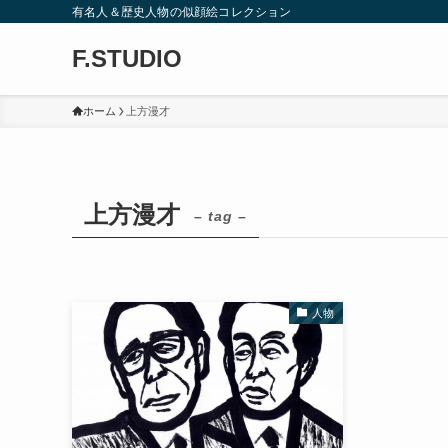
有名人＆歴史人物の似顔絵コレクション
F.STUDIO
ホーム
上方漫才
上方漫才
– tag –
人物