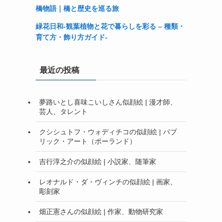
橋物語｜橋と歴史を巡る旅
緑花日和-観葉植物と花で暮らしを彩る – 種類・
育て方・飾り方ガイド-
最近の投稿
夢路いとし喜味こいしさん似顔絵 | 漫才師、
芸人、タレント
クシシュトフ・ウォディチコの似顔絵 | パブ
リック・アート（ポーランド）
吉行淳之介の似顔絵 | 小説家、随筆家
レオナルド・ダ・ヴィンチの似顔絵 | 画家、
彫刻家
畑正憲さんの似顔絵 | 作家、動物研究家