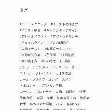
タグ
#アートテクニック
#イラストの描き方
#イラスト練習
#キャラクターデザイン
#デジタルイラスト
#デヴィッドリンチ
#フェイスライン
#プロの似顔絵
#人物イラスト
#似顔絵テクニック
#似顔絵初心者
#宇良関
#映画監督
#顔の描き方
#顔の特徴
4A理論
アンリ・ポアンカレ
イラストレーター
エミール・クレペリン
カオス理論
カール・グスタフ・ユング
スイス
トポロジー
ポアンカレ予想
ユージン・ブロイラー
人物
似顔絵
俳優
天体力学
太閤
女優
抽象表現主義
数学者
歌手
特殊相対性理論
相撲
精神分析