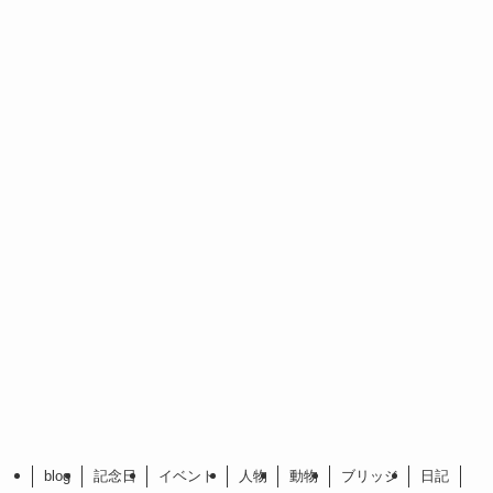
blog
記念日
イベント
人物
動物
ブリッジ
日記