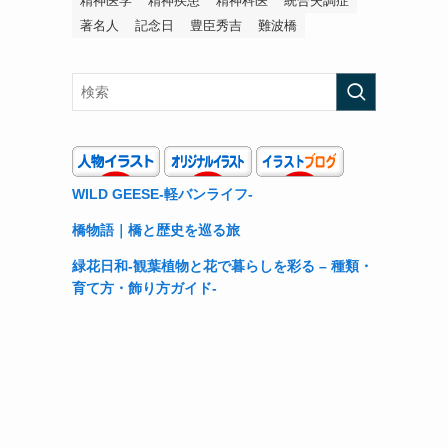
精神医学
精神疾患
精神科医
統合失調症
著名人
記念日
豊臣秀吉
難波橋
WILD GEESE-軽バンライフ-
橋物語｜橋と歴史を巡る旅
緑花日和-観葉植物と花で暮らしを彩る – 種類・
育て方・飾り方ガイド-