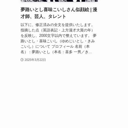
夢路いとし喜味こいしさん似顔絵 | 漫
才師、芸人、タレント
以下に、修正済みの全文を提供いたします。
指摘した点（英語表記・上方漫才大賞の年）
を反映し、2000文字以内で整えています。 夢
路いとし・喜味こいし（ゆめじいとし・きみ
こいし）について プロフィール 名前（本
名）：夢路いとし（本名：喜多 一男／き...
2025年3月22日