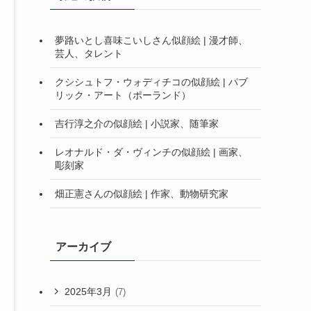
夢路いとし喜味こいしさん似顔絵 | 漫才師、
芸人、タレント
クシシュトフ・ウォディチコの似顔絵 | パブ
リック・アート（ポーランド）
吉行淳之介の似顔絵 | 小説家、随筆家
レオナルド・ダ・ヴィンチの似顔絵 | 画家、
彫刻家
畑正憲さんの似顔絵 | 作家、動物研究家
アーカイブ
2025年3月
(7)