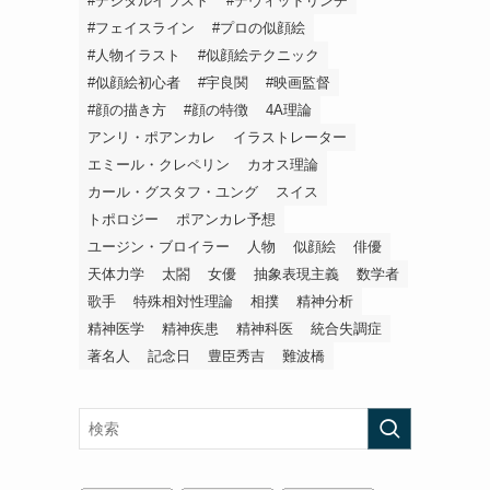
#デジタルイラスト
#デヴィッドリンチ
#フェイスライン
#プロの似顔絵
#人物イラスト
#似顔絵テクニック
#似顔絵初心者
#宇良関
#映画監督
#顔の描き方
#顔の特徴
4A理論
アンリ・ポアンカレ
イラストレーター
エミール・クレペリン
カオス理論
カール・グスタフ・ユング
スイス
トポロジー
ポアンカレ予想
ユージン・ブロイラー
人物
似顔絵
俳優
天体力学
太閤
女優
抽象表現主義
数学者
歌手
特殊相対性理論
相撲
精神分析
精神医学
精神疾患
精神科医
統合失調症
著名人
記念日
豊臣秀吉
難波橋