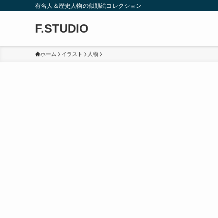
有名人＆歴史人物の似顔絵コレクション
F.STUDIO
ホーム
イラスト
人物