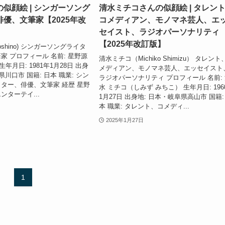
似顔絵 | シンガーソング
清水ミチコさんの似顔絵 | タレン
優、文筆家【2025年改
コメディアン、モノマネ芸人、エ
セイスト、ラジオパーソナリティ
【2025年改訂版】
Hoshino) シンガーソングライタ
家 プロフィール 名前: 星野源
清水ミチコ（Michiko Shimizu） タレント
o) 生年月日: 1981年1月28日 出身
メディアン、モノマネ芸人、エッセイスト
県川口市 国籍: 日本 職業: シン
ラジオパーソナリティ プロフィール 名前:
ター、俳優、文筆家 経歴 星野
水 ミチコ（しみず みちこ） 生年月日: 196
ンターテイ...
1月27日 出身地: 日本・岐阜県高山市 国籍:
本 職業: タレント、コメディ...
2025年1月27日
1