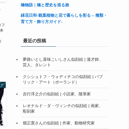
橋物語｜橋と歴史を巡る旅
手
緑花日和-観葉植物と花で暮らしを彩る – 種類・
育て方・飾り方ガイド-
プロフ
 本
最近の投稿
市
夢路いとし喜味こいしさん似顔絵 | 漫才師、
芸人、タレント
クシシュトフ・ウォディチコの似顔絵 | パブ
リック・アート（ポーランド）
ング
吉行淳之介の似顔絵 | 小説家、随筆家
レオナルド・ダ・ヴィンチの似顔絵 | 画家、
彫刻家
畑正憲さんの似顔絵 | 作家、動物研究家