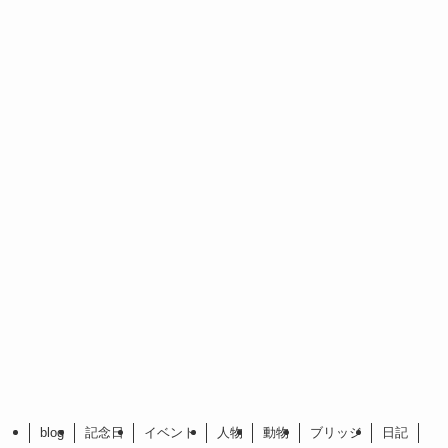
blog
記念日
イベント
人物
動物
ブリッジ
日記