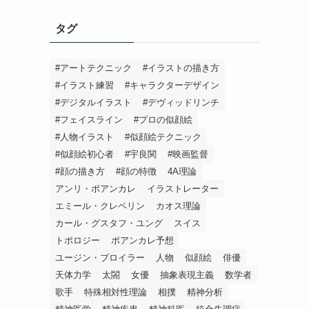
タグ
#アートテクニック
#イラストの描き方
#イラスト練習
#キャラクターデザイン
#デジタルイラスト
#デヴィッドリンチ
#フェイスライン
#プロの似顔絵
#人物イラスト
#似顔絵テクニック
#似顔絵初心者
#宇良関
#映画監督
#顔の描き方
#顔の特徴
4A理論
アンリ・ポアンカレ
イラストレーター
エミール・クレペリン
カオス理論
カール・グスタフ・ユング
スイス
トポロジー
ポアンカレ予想
ユージン・ブロイラー
人物
似顔絵
俳優
天体力学
太閤
女優
抽象表現主義
数学者
歌手
特殊相対性理論
相撲
精神分析