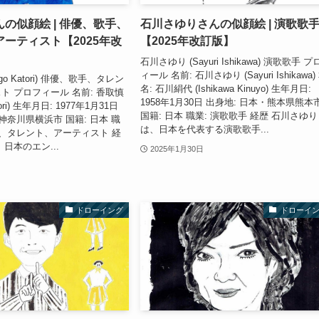
の似顔絵 | 俳優、歌手、
石川さゆりさんの似顔絵 | 演歌歌
ーティスト【2025年改
【2025年改訂版】
石川さゆり (Sayuri Ishikawa) 演歌歌手 
ィール 名前: 石川さゆり (Sayuri Ishikawa)
go Katori) 俳優、歌手、タレン
名: 石川絹代 (Ishikawa Kinuyo) 生年月日:
ト プロフィール 名前: 香取慎
1958年1月30日 出身地: 日本・熊本県熊本
atori) 生年月日: 1977年1月31日
国籍: 日本 職業: 演歌歌手 経歴 石川さゆり
神奈川県横浜市 国籍: 日本 職
は、日本を代表する演歌歌手...
手、タレント、アーティスト 経
日本のエン...
2025年1月30日
ドローイング
ドローイ