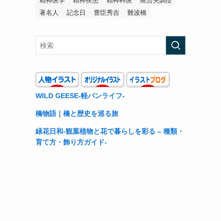
精神医学
精神疾患
精神科医
統合失調症
著名人
記念日
豊臣秀吉
難波橋
WILD GEESE-軽バンライフ-
橋物語｜橋と歴史を巡る旅
緑花日和-観葉植物と花で暮らしを彩る – 種類・
育て方・飾り方ガイド-