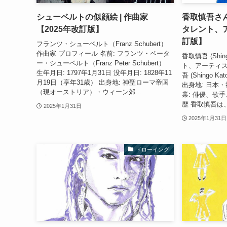
シューベルトの似顔絵 | 作曲家
香取慎吾さん
【2025年改訂版】
タレント、ア
訂版】
フランツ・シューベルト（Franz Schubert）
作曲家 プロフィール 名前: フランツ・ペータ
香取慎吾 (Shin
ー・シューベルト（Franz Peter Schubert）
ト、アーティス
生年月日: 1797年1月31日 没年月日: 1828年11
吾 (Shingo K
月19日（享年31歳） 出身地: 神聖ローマ帝国
出身地: 日本・
（現オーストリア）・ウィーン郊...
業: 俳優、歌
歴 香取慎吾は、
2025年1月31日
2025年1月31日
ドローイング