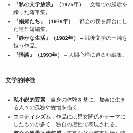
『私の文学放浪』（1975年）
– 文壇での経験を
綴った随筆集。
『娼婦たち』（1978年）
– 都会の夜を舞台にし
た連作短編集。
『静かな生活』（1982年）
– 戦後文学の一端を
担う作品。
『怪談』（1993年）
– 人間心理に迫る短編集。
文学的特徴
私小説的要素
：自身の体験を基に、都会に生き
る人々の孤独や愛憎を描く。
エロティシズム
：作品には男女関係をテーマに
したものが多く、独自の感性で表現される。