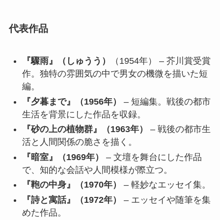
代表作品
『驟雨』（しゅうう）
（1954年） – 芥川賞受賞
作。独特の雰囲気の中で男女の機微を描いた短
編。
『夕暮まで』（1956年）
– 短編集。戦後の都市
生活を背景にした作品を収録。
『砂の上の植物群』（1963年）
– 戦後の都市生
活と人間関係の脆さを描く。
『暗室』（1969年）
– 文壇を舞台にした作品
で、知的な会話や人間模様が際立つ。
『鞄の中身』（1970年）
– 軽妙なエッセイ集。
『詩と寓話』（1972年）
– エッセイや随筆を集
めた作品。