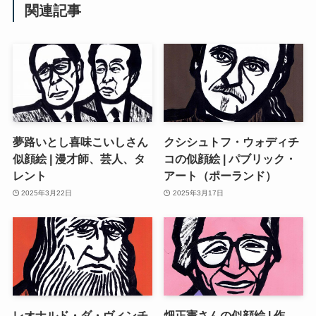
関連記事
夢路いとし喜味こいしさん
クシシュトフ・ウォディチ
似顔絵 | 漫才師、芸人、タ
コの似顔絵 | パブリック・
レント
アート（ポーランド）
2025年3月22日
2025年3月17日
レオナルド・ダ・ヴィンチ
畑正憲さんの似顔絵 | 作