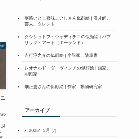
夢路いとし喜味こいしさん似顔絵 | 漫才師、
芸人、タレント
クシシュトフ・ウォディチコの似顔絵 | パブ
リック・アート（ポーランド）
人物
吉行淳之介の似顔絵 | 小説家、随筆家
レオナルド・ダ・ヴィンチの似顔絵 | 画家、
彫刻家
畑正憲さんの似顔絵 | 作家、動物研究家
アニ
アーカイブ
iro
月14
2025年3月
(7)
本
監