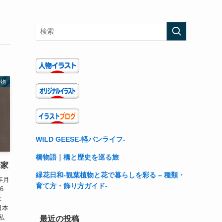
人物
WILD GEESE-軽バンライフ-
橋物語｜橋と歴史を巡る旅
筆家
緑花日和-観葉植物と花で暮らしを彩る – 種類・
生年月
育て方・飾り方ガイド-
6
：
日本
私
最近の投稿