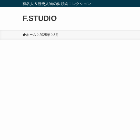
有名人＆歴史人物の似顔絵コレクション
F.STUDIO
ホーム
2025年
3月