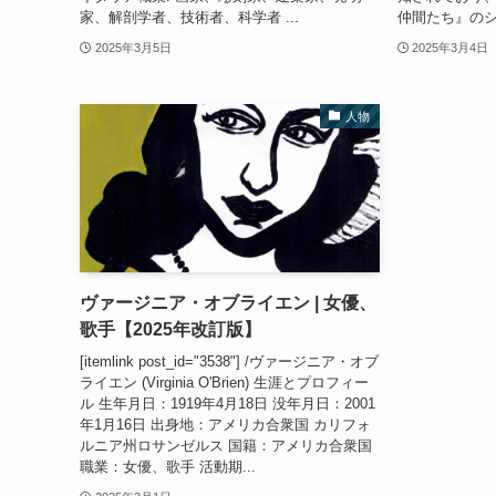
家、解剖学者、技術者、科学者 ...
仲間たち』のシ
2025年3月5日
2025年3月4日
人物
ヴァージニア・オブライエン | 女優、
歌手【2025年改訂版】
[itemlink post_id="3538"] /ヴァージニア・オブ
ライエン (Virginia O'Brien) 生涯とプロフィー
ル 生年月日：1919年4月18日 没年月日：2001
年1月16日 出身地：アメリカ合衆国 カリフォ
ルニア州ロサンゼルス 国籍：アメリカ合衆国
職業：女優、歌手 活動期...