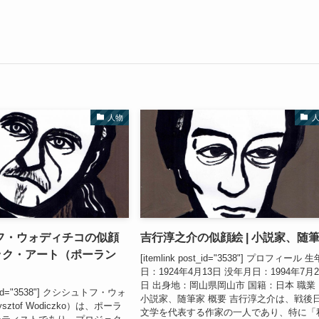
人物
フ・ウォディチコの似顔
吉行淳之介の似顔絵 | 小説家、随
リック・アート（ポーラン
[itemlink post_id="3538"] プロフィール 
日：1924年4月13日 没年月日：1994年7月2
日 出身地：岡山県岡山市 国籍：日本 職業
ost_id="3538"] クシシュトフ・ウォ
小説家、随筆家 概要 吉行淳之介は、戦後
sztof Wodiczko）は、ポーラ
文学を代表する作家の一人であり、特に「