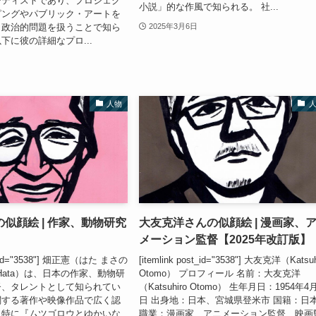
ーティストであり、プロジェク
小説」的な作風で知られる。 社...
ピングやパブリック・アートを
・政治的問題を扱うことで知ら
2025年3月6日
下に彼の詳細なプロ...
人物
似顔絵 | 作家、動物研究
大友克洋さんの似顔絵 | 漫画家、
メーション監督【2025年改訂版】
ost_id="3538"] 畑正憲（はた まさの
[itemlink post_id="3538"] 大友克洋（Katsuh
i Hata）は、日本の作家、動物研
Otomo） プロフィール 名前：大友克洋
督、タレントとして知られてい
（Katsuhiro Otomo） 生年月日：1954年4
関する著作や映像作品で広く認
日 出身地：日本、宮城県登米市 国籍：日
、特に『ムツゴロウとゆかいな
職業：漫画家、アニメーション監督、映画