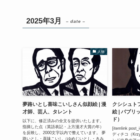
2025年3月
– date –
人物
夢路いとし喜味こいしさん似顔絵 | 漫
クシシュト
才師、芸人、タレント
絵 | パブ
ド）
以下に、修正済みの全文を提供いたします。
指摘した点（英語表記・上方漫才大賞の年）
[itemlink p
を反映し、2000文字以内で整えています。 夢
ディチコ（Krzy
路いとし・喜味こいし（ゆめじいとし・きみ