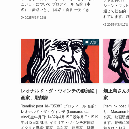
ンド出身のア
こいし）について プロフィール 名前（本
ション・マッ
名）：夢路いとし（本名：喜多 一男／き...
通じて社会的
れています。以
2025年3月22日
2025年3月17日
人物
レオナルド・ダ・ヴィンチの似顔絵 |
畑正憲さんの
画家、彫刻家
家
[itemlink post_id="3538"] プロフィール 名前:
[itemlink p
レオナルド・ダ・ヴィンチ (Leonardo da
り、Masanor
Vinci)生年月日: 1452年4月15日没年月日: 1519
究家、映画監
年5月2日出身地: イタリア・ヴィンチ村国籍:
ます。動物に
イタリア職業: 画家、彫刻家、建築家、発明
知されており