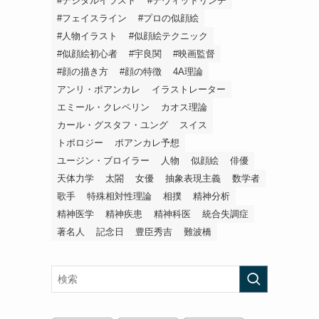
#デジタルイラスト
#デヴィッドリンチ
#フェイスライン
#プロの似顔絵
#人物イラスト
#似顔絵テクニック
#似顔絵初心者
#宇良関
#映画監督
#顔の描き方
#顔の特徴
4A理論
アンリ・ポアンカレ
イラストレーター
エミール・クレペリン
カオス理論
カール・グスタフ・ユング
スイス
トポロジー
ポアンカレ予想
ユージン・ブロイラー
人物
似顔絵
俳優
天体力学
太閤
女優
抽象表現主義
数学者
歌手
特殊相対性理論
相撲
精神分析
精神医学
精神疾患
精神科医
統合失調症
著名人
記念日
豊臣秀吉
難波橋