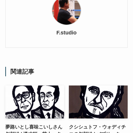
F.studio
関連記事
夢路いとし喜味こいしさん
クシシュトフ・ウォディチ