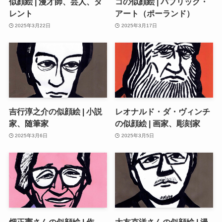
似顔絵 | 漫才師、芸人、タ
コの似顔絵 | パブリック・
レント
アート（ポーランド）
2025年3月22日
2025年3月17日
吉行淳之介の似顔絵 | 小説
レオナルド・ダ・ヴィンチ
家、随筆家
の似顔絵 | 画家、彫刻家
2025年3月6日
2025年3月5日
畑正憲さんの似顔絵 | 作
大友克洋さんの似顔絵 | 漫