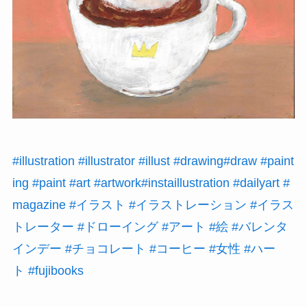
#illustration
#illustrator
#illust
#drawing
#draw
#paint
ing
#paint
#art
#artwork
#instaillustration
#dailyart
#
magazine
#イラスト
#イラストレーション
#イラス
トレーター
#ドローイング
#アート
#絵
#バレンタ
インデー
#チョコレート
#コーヒー
#女性
#ハー
ト
#fujibooks