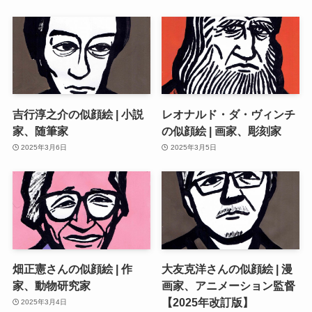
吉行淳之介の似顔絵 | 小説
レオナルド・ダ・ヴィンチ
家、随筆家
の似顔絵 | 画家、彫刻家
2025年3月6日
2025年3月5日
畑正憲さんの似顔絵 | 作
大友克洋さんの似顔絵 | 漫
家、動物研究家
画家、アニメーション監督
【2025年改訂版】
2025年3月4日