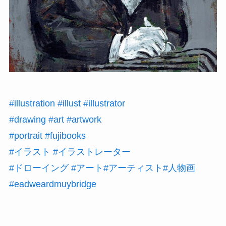
#illustration
#illust
#illustrator
#drawing
#art
#artwork
#portrait
#fujibooks
#イラスト
#イラストレーター
#ドローイング
#アート
#アーティスト
#人物画
#eadweardmuybridge