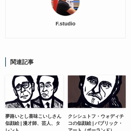
F.studio
関連記事
夢路いとし喜味こいしさん
クシシュトフ・ウォディチ
似顔絵 | 漫才師、芸人、タ
コの似顔絵 | パブリック・
レント
アート（ポーランド）