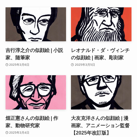
吉行淳之介の似顔絵 | 小説
レオナルド・ダ・ヴィンチ
家、随筆家
の似顔絵 | 画家、彫刻家
2025年3月6日
2025年3月5日
畑正憲さんの似顔絵 | 作
大友克洋さんの似顔絵 | 漫
家、動物研究家
画家、アニメーション監督
【2025年改訂版】
2025年3月4日