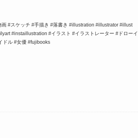
#手描き #落書き #illustration #illustrator #illust
ork #dailyart #instaillustration #イラスト #イラストレーター #ドローイ
 #女優 #fujibooks