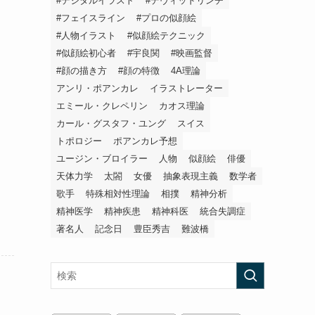
#デジタルイラスト
#デヴィッドリンチ
#フェイスライン
#プロの似顔絵
#人物イラスト
#似顔絵テクニック
#似顔絵初心者
#宇良関
#映画監督
#顔の描き方
#顔の特徴
4A理論
アンリ・ポアンカレ
イラストレーター
エミール・クレペリン
カオス理論
カール・グスタフ・ユング
スイス
トポロジー
ポアンカレ予想
ユージン・ブロイラー
人物
似顔絵
俳優
天体力学
太閤
女優
抽象表現主義
数学者
歌手
特殊相対性理論
相撲
精神分析
精神医学
精神疾患
精神科医
統合失調症
著名人
記念日
豊臣秀吉
難波橋