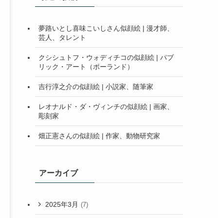
夢路いとし喜味こいしさん似顔絵 | 漫才師、
芸人、タレント
クシシュトフ・ウォディチコの似顔絵 | パブ
リック・アート（ポーランド）
吉行淳之介の似顔絵 | 小説家、随筆家
レオナルド・ダ・ヴィンチの似顔絵 | 画家、
彫刻家
畑正憲さんの似顔絵 | 作家、動物研究家
アーカイブ
2025年3月
(7)