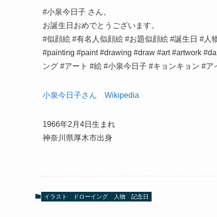
#小泉今日子 さん。
お誕生日おめでとうございます。
#似顔絵 #有名人似顔絵 #お題似顔絵 #誕生日 #人物画 #スケッチ 
#painting #paint #drawing #draw #art #artw
ング #アート #絵 #小泉今日子 #キョンキョン #アイドル
小泉今日子さん Wikipedia
1966年2月4日生まれ
神奈川県厚木市出身
イラスト
ドローイング
人物
記念日