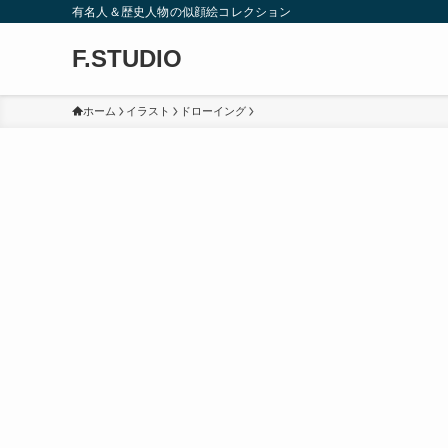
有名人＆歴史人物の似顔絵コレクション
F.STUDIO
ホーム
イラスト
ドローイング