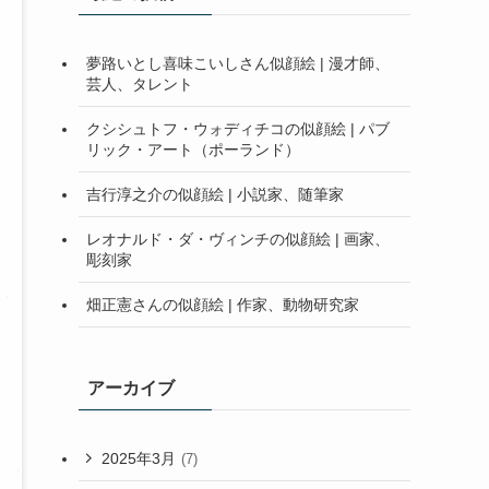
夢路いとし喜味こいしさん似顔絵 | 漫才師、
芸人、タレント
クシシュトフ・ウォディチコの似顔絵 | パブ
リック・アート（ポーランド）
吉行淳之介の似顔絵 | 小説家、随筆家
レオナルド・ダ・ヴィンチの似顔絵 | 画家、
彫刻家
畑正憲さんの似顔絵 | 作家、動物研究家
アーカイブ
2025年3月
(7)